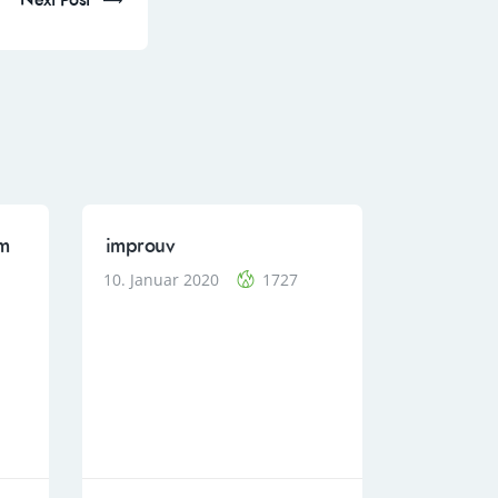
Next Post
um
improuv
10. Januar 2020
1727