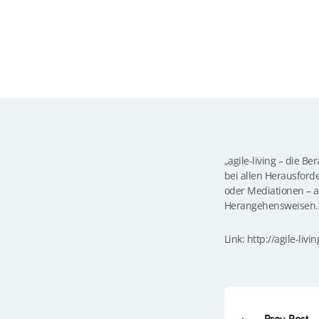
„agile-living – die B
bei allen Herausford
oder Mediationen – a
Herangehensweisen.
Link: http://agile-livi